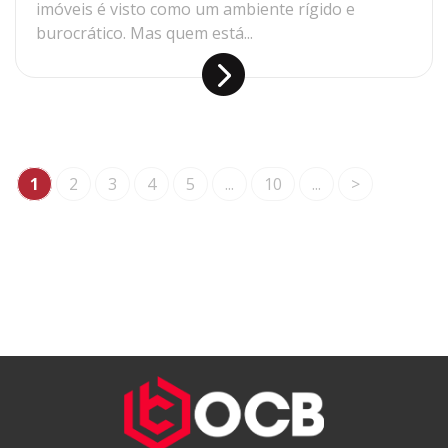
imóveis é visto como um ambiente rígido e
burocrático. Mas quem está...
1
2
3
4
5
...
10
...
>