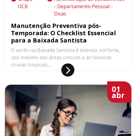
OCB
- Departamento Pessoal -
Dicas
Manutenção Preventiva pós-
Temporada: O Checklist Essencial
para a Baixada Santista
O verão na Baixada Santista é intenso: sol forte,
uso máximo das áreas comuns e as famosas
chuvas tropicais....
01
abr