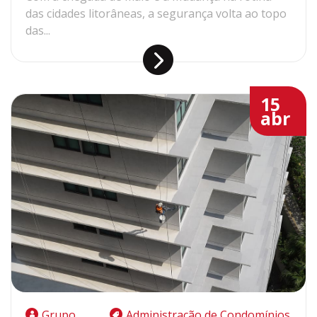
das cidades litorâneas, a segurança volta ao topo
das...
15
abr
Grupo
Administração de Condomínios