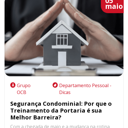
05
maio
Grupo
Departamento Pessoal -
OCB
Dicas
Segurança Condominial: Por que o
Treinamento da Portaria é sua
Melhor Barreira?
Com a chegada de maio e a mudança na rotina