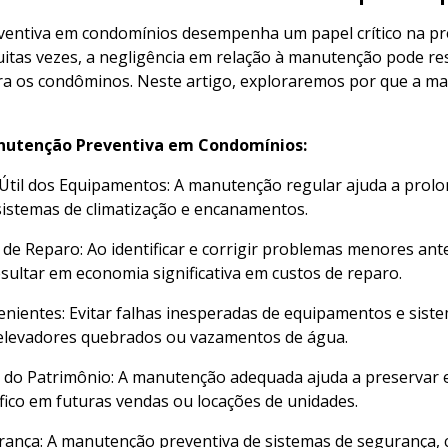
entiva em condomínios desempenha um papel crítico na pr
itas vezes, a negligência em relação à manutenção pode re
ra os condôminos. Neste artigo, exploraremos por que a m
nutenção Preventiva em Condomínios:
 Útil dos Equipamentos: A manutenção regular ajuda a prolo
sistemas de climatização e encanamentos.
 de Reparo: Ao identificar e corrigir problemas menores a
sultar em economia significativa em custos de reparo.
enientes: Evitar falhas inesperadas de equipamentos e sist
levadores quebrados ou vazamentos de água.
r do Patrimônio: A manutenção adequada ajuda a preservar e
ico em futuras vendas ou locações de unidades.
rança: A manutenção preventiva de sistemas de segurança, 