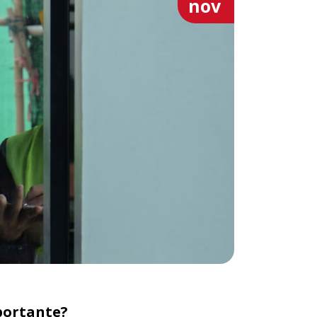
nov
portante?