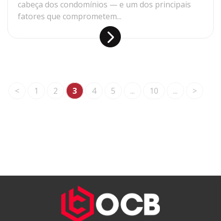
cabeça dos condomínios — e um dos principais
fatores que comprometem...
<
1
2
3
4
5
...
10
...
>