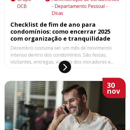
OCB
- Departamento Pessoal -
Dicas
Checklist de fim de ano para
condomínios: como encerrar 2025
com organização e tranquilidade
Dezembro costuma ser um mês de movimento
intenso dentro dos condomínios. São festas,
visitantes, entregas, viagens dos moradores e...
30
nov