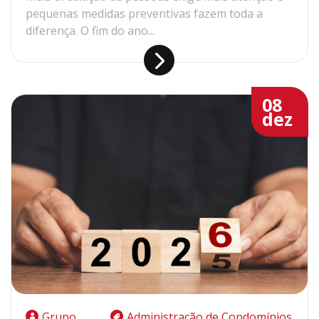
pequenas medidas preventivas fazem toda a
diferença. O fim do ano...
08
dez
Grupo
Administração de Condomínios