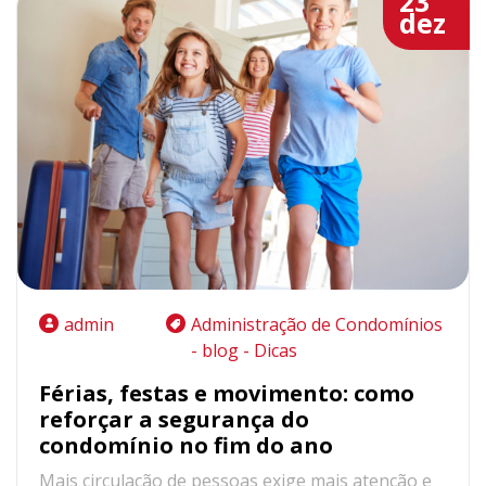
23
dez
admin
Administração de Condomínios
- blog - Dicas
Férias, festas e movimento: como
reforçar a segurança do
condomínio no fim do ano
Mais circulação de pessoas exige mais atenção e