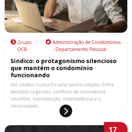
Grupo
Administração de Condomínios
OCB
- Departamento Pessoal
Sindico: o protagonismo silencioso
que mantém o condomínio
funcionando
Ser síndico nunca foi uma tarefa simples. Entre
decisões urgentes, conflitos de convivência,
reuniões, manutenção, inadimplência e a
necessidade...
17