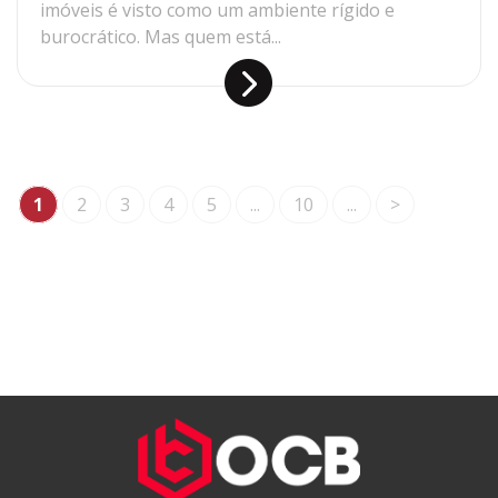
imóveis é visto como um ambiente rígido e
burocrático. Mas quem está...
1
2
3
4
5
...
10
...
>