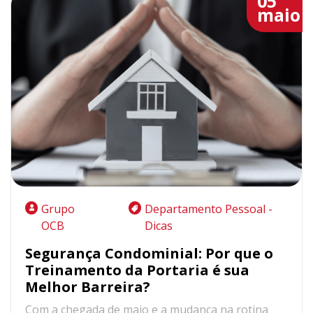
05
maio
Grupo
Departamento Pessoal -
OCB
Dicas
Segurança Condominial: Por que o
Treinamento da Portaria é sua
Melhor Barreira?
Com a chegada de maio e a mudança na rotina