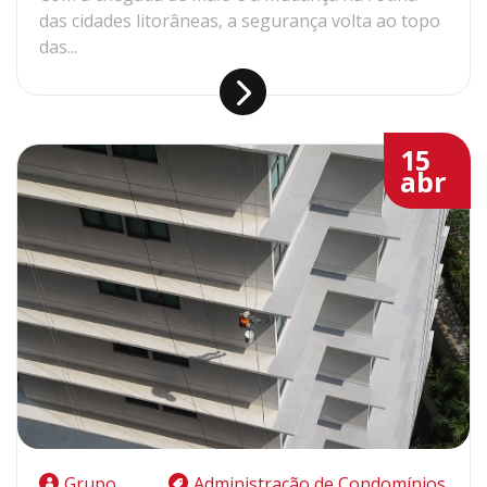
das cidades litorâneas, a segurança volta ao topo
das...
15
abr
Grupo
Administração de Condomínios