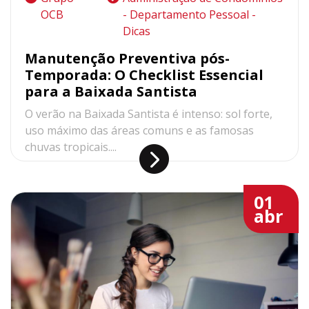
OCB
- Departamento Pessoal -
Dicas
Manutenção Preventiva pós-
Temporada: O Checklist Essencial
para a Baixada Santista
O verão na Baixada Santista é intenso: sol forte,
uso máximo das áreas comuns e as famosas
chuvas tropicais....
01
abr